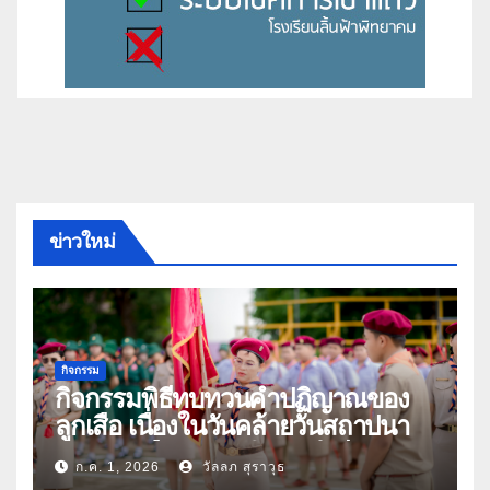
ข่าวใหม่
กิจกรรม
กิจกรรมพิธีทบทวนคำปฏิญาณของ
ลูกเสือ เนื่องในวันคล้ายวันสถาปนา
คณะลูกเสือแห่งชาติ ประจำปี 2569
ก.ค. 1, 2026
วัลลภ สุราวุธ