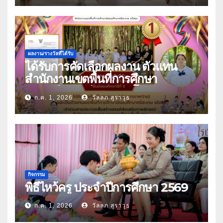
ผลงาน/รางวัลที่ได้รับ
ได้รับการคัดเลือกผลงาน ตัวแทน
สำนักงานเขตพื้นที่การศึกษา
มัธยมศึกษาศรีสะเกษ ยโสธร
ก.ค. 1, 2026
วัลลภ สุราวุธ
กิจกรรม
พิธีไหว้ครู ประจำปีการศึกษา 2569
ก.ค. 1, 2026
วัลลภ สุราวุธ