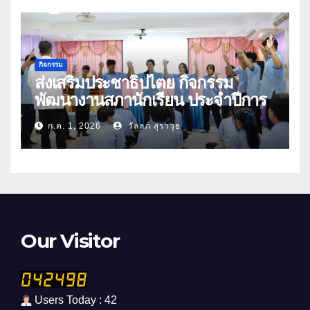
กิจกรรม
ส่งเสริมประชาธิปไตย กิจกรรม
พัฒนางานสภานักเรียน ประจำปีการ
ศึกษา 2569
ก.ค. 1, 2026
วัลลภ สุราวุธ
Our Visitor
Users Today : 42