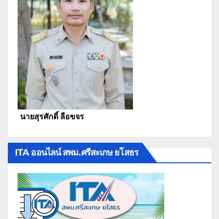
นายสุรศักดิ์ ลือขจร
ITA ออนไลน์ สพม.ศรีสะเกษ ยโสธร