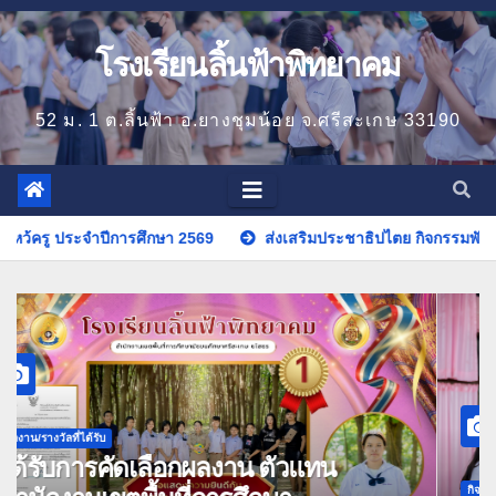
โรงเรียนลิ้นฟ้าพิทยาคม
52 ม. 1 ต.ลิ้นฟ้า อ.ยางชุมน้อย จ.ศรีสะเกษ 33190
ส่งเสริมประชาธิปไตย กิจกรรมพัฒนางานสภานักเรียน ประจำปีการ
กิจกรรม
กิจกรรมพิธีทบทวนคำปฏิญาณของลูก