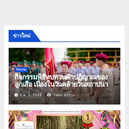
ข่าวใหม่
กิจกรรม
กิจกรรมพิธีทบทวนคำปฏิญาณของ
ลูกเสือ เนื่องในวันคล้ายวันสถาปนา
คณะลูกเสือแห่งชาติ ประจำปี 2569
ก.ค. 1, 2026
วัลลภ สุราวุธ