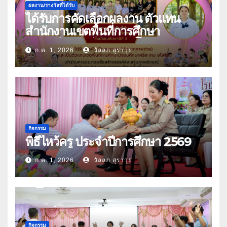
ผลงาน/รางวัลที่ได้รับ
ได้รับการคัดเลือกผลงาน ตัวแทน
สำนักงานเขตพื้นที่การศึกษา
มัธยมศึกษาศรีสะเกษ ยโสธร
ก.ค. 1, 2026
วัลลภ สุราวุธ
กิจกรรม
พิธีไหว้ครู ประจำปีการศึกษา 2569
ก.ค. 1, 2026
วัลลภ สุราวุธ
กิจกรรม