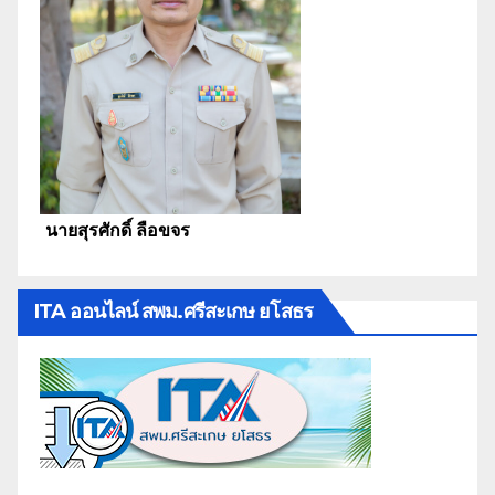
นายสุรศักดิ์ ลือขจร
ITA ออนไลน์ สพม.ศรีสะเกษ ยโสธร