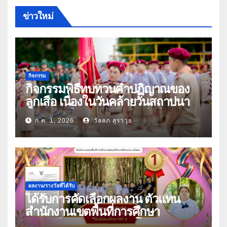
ข่าวใหม่
กิจกรรม
กิจกรรมพิธีทบทวนคำปฏิญาณของ
ลูกเสือ เนื่องในวันคล้ายวันสถาปนา
คณะลูกเสือแห่งชาติ ประจำปี 2569
ก.ค. 1, 2026
วัลลภ สุราวุธ
ผลงาน/รางวัลที่ได้รับ
ได้รับการคัดเลือกผลงาน ตัวแทน
สำนักงานเขตพื้นที่การศึกษา
มัธยมศึกษาศรีสะเกษ ยโสธร