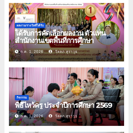
ผลงาน/รางวัลที่ได้รับ
ได้รับการคัดเลือกผลงาน ตัวแทน
สำนักงานเขตพื้นที่การศึกษา
มัธยมศึกษาศรีสะเกษ ยโสธร
ก.ค. 1, 2026
วัลลภ สุราวุธ
กิจกรรม
พิธีไหว้ครู ประจำปีการศึกษา 2569
ก.ค. 1, 2026
วัลลภ สุราวุธ