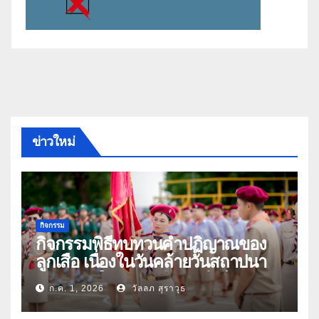
ข่าวใหม่
กิจกรรม
กิจกรรมพิธีทบทวนคำปฏิญาณของ
ลูกเสือ เนื่องในวันคล้ายวันสถาปนา
คณะลูกเสือแห่งชาติ ประจำปี 2569
ก.ค. 1, 2026
วัลลภ สุราวุธ