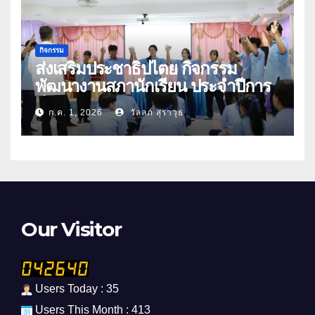
กิจกรรม
ส่งเสริมประชาธิปไตย กิจกรรม
พัฒนางานสภานักเรียน ประจำปีการ
ศึกษา 2569
ก.ค. 1, 2026
วัลลภ สุราวุธ
Our Visitor
Users Today : 35
Users This Month : 413