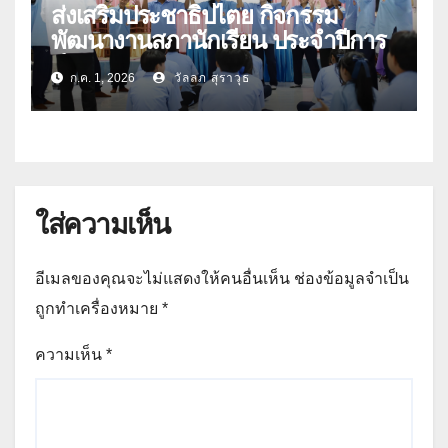
ส่งเสริมประชาธิปไตย กิจกรรม
พัฒนางานสภานักเรียน ประจำปีการ
ศึกษา 2569
ก.ค. 1, 2026
วัลลภ สุราวุธ
ใส่ความเห็น
อีเมลของคุณจะไม่แสดงให้คนอื่นเห็น
ช่องข้อมูลจำเป็น
ถูกทำเครื่องหมาย
*
ความเห็น
*