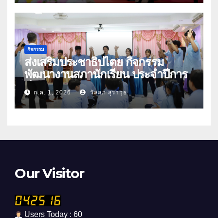
กิจกรรม
ส่งเสริมประชาธิปไตย กิจกรรม
พัฒนางานสภานักเรียน ประจำปีการ
ศึกษา 2569
ก.ค. 1, 2026
วัลลภ สุราวุธ
Our Visitor
Users Today : 60