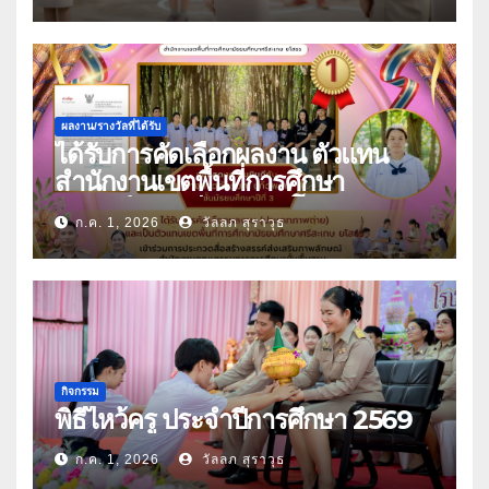
ผลงาน/รางวัลที่ได้รับ
ได้รับการคัดเลือกผลงาน ตัวแทน
สำนักงานเขตพื้นที่การศึกษา
มัธยมศึกษาศรีสะเกษ ยโสธร
ก.ค. 1, 2026
วัลลภ สุราวุธ
กิจกรรม
พิธีไหว้ครู ประจำปีการศึกษา 2569
ก.ค. 1, 2026
วัลลภ สุราวุธ