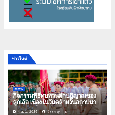
ข่าวใหม่
กิจกรรม
กิจกรรมพิธีทบทวนคำปฏิญาณของ
ลูกเสือ เนื่องในวันคล้ายวันสถาปนา
คณะลูกเสือแห่งชาติ ประจำปี 2569
ก.ค. 1, 2026
วัลลภ สุราวุธ