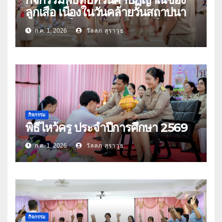
ลูกเสือ เนื่องในวันคล้ายวันสถาปนา
คณะลูกเสือแห่งชาติ ประจำปี 2569
ก.ค. 1, 2026
วัลลภ สุราวุธ
กิจกรรม
พิธีไหว้ครู ประจำปีการศึกษา 2569
ก.ค. 1, 2026
วัลลภ สุราวุธ
กิจกรรม