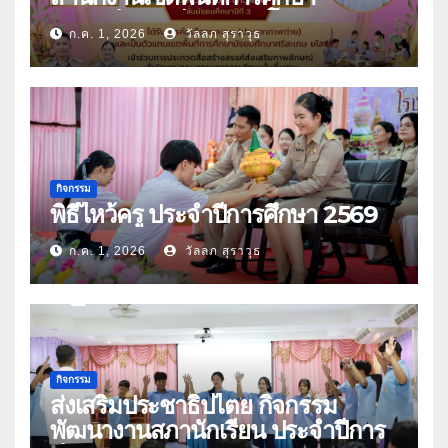
มัธยมศึกษาศรีสะเกษ ยโสธร
ก.ค. 1, 2026
วัลลภ สุราวุธ
กิจกรรม
พิธีไหว้ครู ประจำปีการศึกษา 2569
ก.ค. 1, 2026
วัลลภ สุราวุธ
กิจกรรม
ส่งเสริมประชาธิปไตย กิจกรรม
พัฒนางานสภานักเรียน ประจำปีการ