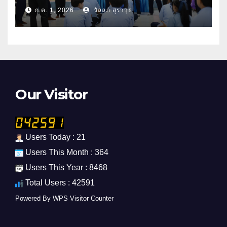
ศึกษา 2569
ก.ค. 1, 2026
วัลลภ สุราวุธ
Our Visitor
Users Today : 21
Users This Month : 364
Users This Year : 8468
Total Users : 42591
Powered By
WPS Visitor Counter