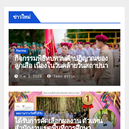
ข่าวใหม่
กิจกรรม
กิจกรรมพิธีทบทวนคำปฏิญาณของ
ลูกเสือ เนื่องในวันคล้ายวันสถาปนา
คณะลูกเสือแห่งชาติ ประจำปี 2569
ก.ค. 1, 2026
วัลลภ สุราวุธ
ผลงาน/รางวัลที่ได้รับ
ได้รับการคัดเลือกผลงาน ตัวแทน
สำนักงานเขตพื้นที่การศึกษา