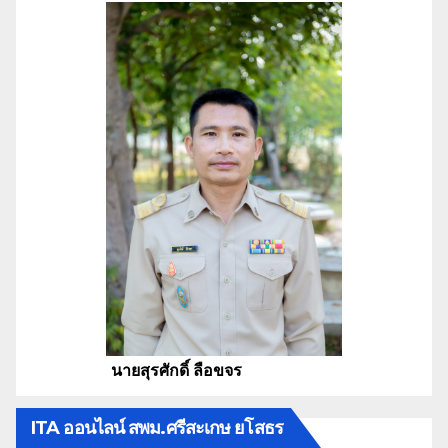
นายสุรศักดิ์ ลือขจร
ITA ออนไลน์ สพม.ศรีสะเกษ ยโสธร