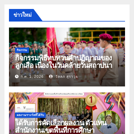
ข่าวใหม่
กิจกรรม
กิจกรรมพิธีทบทวนคำปฏิญาณของ
ลูกเสือ เนื่องในวันคล้ายวันสถาปนา
คณะลูกเสือแห่งชาติ ประจำปี 2569
ก.ค. 1, 2026
วัลลภ สุราวุธ
ผลงาน/รางวัลที่ได้รับ
ได้รับการคัดเลือกผลงาน ตัวแทน
สำนักงานเขตพื้นที่การศึกษา