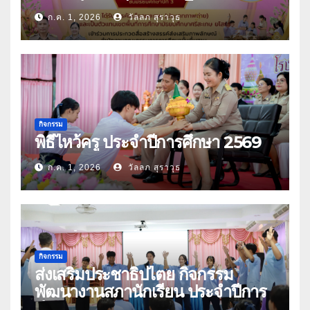
มัธยมศึกษาศรีสะเกษ ยโสธร
ก.ค. 1, 2026
วัลลภ สุราวุธ
กิจกรรม
พิธีไหว้ครู ประจำปีการศึกษา 2569
ก.ค. 1, 2026
วัลลภ สุราวุธ
กิจกรรม
ส่งเสริมประชาธิปไตย กิจกรรม
พัฒนางานสภานักเรียน ประจำปีการ
ศึกษา 2569