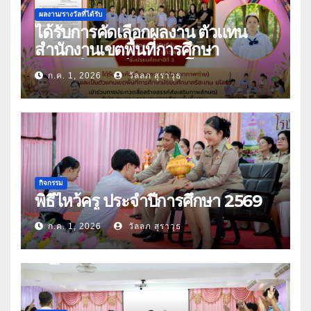
ผลงาน/รางวัลที่ได้รับ
ได้รับการคัดเลือกผลงาน ตัวแทน
สำนักงานเขตพื้นที่การศึกษา
มัธยมศึกษาศรีสะเกษ ยโสธร
ก.ค. 1, 2026
วัลลภ สุราวุธ
กิจกรรม
พิธีไหว้ครู ประจำปีการศึกษา 2569
ก.ค. 1, 2026
วัลลภ สุราวุธ