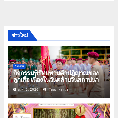
ข่าวใหม่
กิจกรรม
กิจกรรมพิธีทบทวนคำปฏิญาณของ
ลูกเสือ เนื่องในวันคล้ายวันสถาปนา
คณะลูกเสือแห่งชาติ ประจำปี 2569
ก.ค. 1, 2026
วัลลภ สุราวุธ