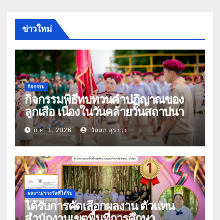
ข่าวใหม่
กิจกรรม
กิจกรรมพิธีทบทวนคำปฏิญาณของ
ลูกเสือ เนื่องในวันคล้ายวันสถาปนา
คณะลูกเสือแห่งชาติ ประจำปี 2569
ก.ค. 1, 2026
วัลลภ สุราวุธ
ผลงาน/รางวัลที่ได้รับ
ได้รับการคัดเลือกผลงาน ตัวแทน
สำนักงานเขตพื้นที่การศึกษา