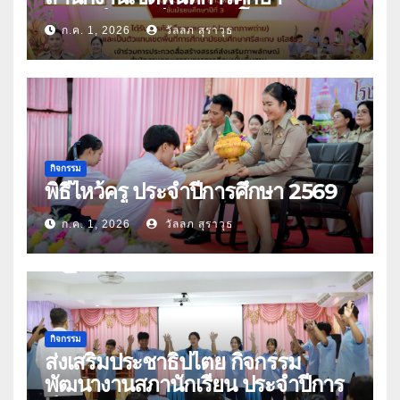
มัธยมศึกษาศรีสะเกษ ยโสธร
ก.ค. 1, 2026
วัลลภ สุราวุธ
กิจกรรม
พิธีไหว้ครู ประจำปีการศึกษา 2569
ก.ค. 1, 2026
วัลลภ สุราวุธ
กิจกรรม
ส่งเสริมประชาธิปไตย กิจกรรม
พัฒนางานสภานักเรียน ประจำปีการ