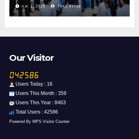
ศึกษา 2569
ก.ค. 1, 2026
วัลลภ สุราวุธ
Our Visitor
Users Today : 16
Users This Month : 359
Users This Year : 8463
Total Users : 42586
Powered By
WPS Visitor Counter