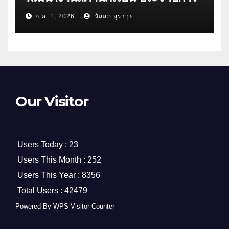
ศึกษา 2569
ก.ค. 1, 2026
วัลลภ สุราวุธ
Our Visitor
Users Today : 23
Users This Month : 252
Users This Year : 8356
Total Users : 42479
Powered By
WPS Visitor Counter