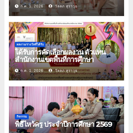
คณะลูกเสือแห่งชาติ ประจำปี 2569
ก.ค. 1, 2026
วัลลภ สุราวุธ
ผลงาน/รางวัลที่ได้รับ
ได้รับการคัดเลือกผลงาน ตัวแทน
สำนักงานเขตพื้นที่การศึกษา
มัธยมศึกษาศรีสะเกษ ยโสธร
ก.ค. 1, 2026
วัลลภ สุราวุธ
กิจกรรม
พิธีไหว้ครู ประจำปีการศึกษา 2569