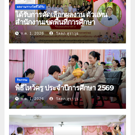
ผลงาน/รางวัลที่ได้รับ
ได้รับการคัดเลือกผลงาน ตัวแทน
สำนักงานเขตพื้นที่การศึกษา
มัธยมศึกษาศรีสะเกษ ยโสธร
ก.ค. 1, 2026
วัลลภ สุราวุธ
กิจกรรม
พิธีไหว้ครู ประจำปีการศึกษา 2569
ก.ค. 1, 2026
วัลลภ สุราวุธ