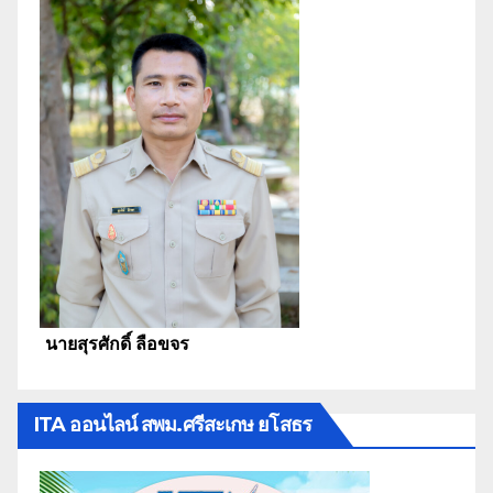
นายสุรศักดิ์ ลือขจร
ITA ออนไลน์ สพม.ศรีสะเกษ ยโสธร