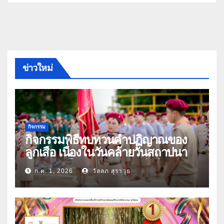
ข่าวใหม่
กิจกรรม
กิจกรรมพิธีทบทวนคำปฏิญาณของ
ลูกเสือ เนื่องในวันคล้ายวันสถาปนา
คณะลูกเสือแห่งชาติ ประจำปี 2569
ก.ค. 1, 2026
วัลลภ สุราวุธ