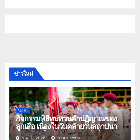
ข่าวใหม่
กิจกรรม
กิจกรรมพิธีทบทวนคำปฏิญาณของ
ลูกเสือ เนื่องในวันคล้ายวันสถาปนา
คณะลูกเสือแห่งชาติ ประจำปี 2569
ก.ค. 1, 2026
วัลลภ สุราวุธ