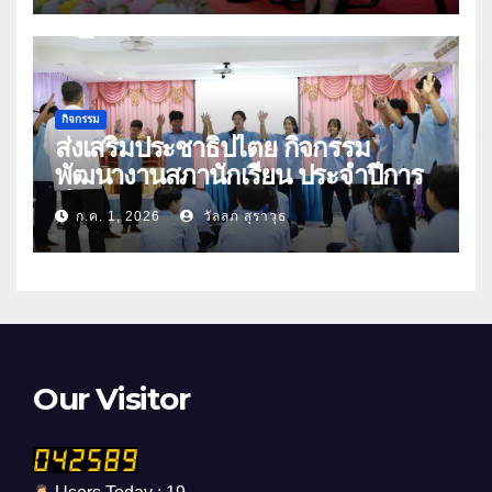
กิจกรรม
ส่งเสริมประชาธิปไตย กิจกรรม
พัฒนางานสภานักเรียน ประจำปีการ
ศึกษา 2569
ก.ค. 1, 2026
วัลลภ สุราวุธ
Our Visitor