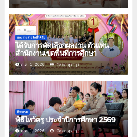
ผลงาน/รางวัลที่ได้รับ
ได้รับการคัดเลือกผลงาน ตัวแทน
สำนักงานเขตพื้นที่การศึกษา
มัธยมศึกษาศรีสะเกษ ยโสธร
ก.ค. 1, 2026
วัลลภ สุราวุธ
กิจกรรม
พิธีไหว้ครู ประจำปีการศึกษา 2569
ก.ค. 1, 2026
วัลลภ สุราวุธ