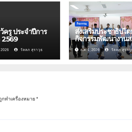
กิจกรรม
ส่งเสริมประชาธิปไต
หว้ครู ประจำปีการ
กิจกรรมพัฒนางาน
า 2569
นักเรียน ประจำปีกา
, 2026
วัลลภ สุราวุธ
ก.ค. 1, 2026
วัลลภ สุราวุ
ศึกษา 2569
นถูกทำเครื่องหมาย
*