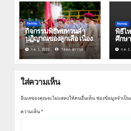
กิจกรรม
กิจกรรม
กิจกรรมพิธีทบทวนคำ
พิธีไ
ปฏิญาณของลูกเสือ เนื่อง
ศึกษ
ในวันคล้ายวันสถาปนา
ก.ค. 1, 2026
วัลลภ สุราวุธ
ก.ค. 1
คณะลูกเสือแห่งชาติ
ประจำปี 2569
ใส่ความเห็น
อีเมลของคุณจะไม่แสดงให้คนอื่นเห็น
ช่องข้อมูลจำเป็
ความเห็น
*