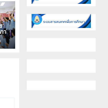
ย
สภา
ร
ธ