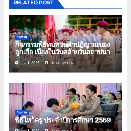
RELATED POST
กิจกรรม
กิจกรรมพิธีทบทวนคำปฏิญาณของ
ลูกเสือ เนื่องในวันคล้ายวันสถาปนา
คณะลูกเสือแห่งชาติ ประจำปี 2569
ก.ค. 1, 2026
วัลลภ สุราวุธ
กิจกรรม
พิธีไหว้ครู ประจำปีการศึกษา 2569
ก.ค. 1, 2026
วัลลภ สุราวุธ