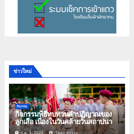
ข่าวใหม่
กิจกรรม
กิจกรรมพิธีทบทวนคำปฏิญาณของ
ลูกเสือ เนื่องในวันคล้ายวันสถาปนา
คณะลูกเสือแห่งชาติ ประจำปี 2569
ก.ค. 1, 2026
วัลลภ สุราวุธ