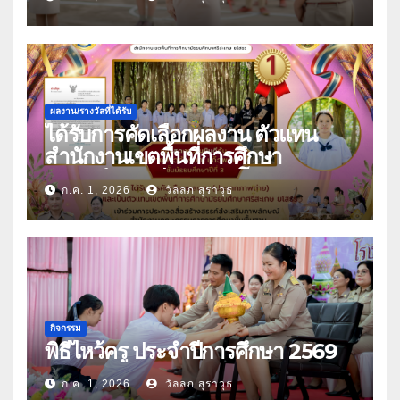
ผลงาน/รางวัลที่ได้รับ
ได้รับการคัดเลือกผลงาน ตัวแทน
สำนักงานเขตพื้นที่การศึกษา
มัธยมศึกษาศรีสะเกษ ยโสธร
ก.ค. 1, 2026
วัลลภ สุราวุธ
กิจกรรม
พิธีไหว้ครู ประจำปีการศึกษา 2569
ก.ค. 1, 2026
วัลลภ สุราวุธ