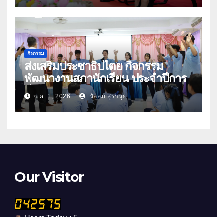
กิจกรรม
ส่งเสริมประชาธิปไตย กิจกรรม
พัฒนางานสภานักเรียน ประจำปีการ
ศึกษา 2569
ก.ค. 1, 2026
วัลลภ สุราวุธ
Our Visitor