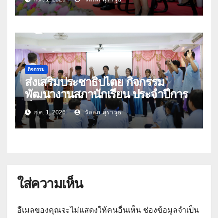
กิจกรรม
ส่งเสริมประชาธิปไตย กิจกรรม
พัฒนางานสภานักเรียน ประจำปีการ
ศึกษา 2569
ก.ค. 1, 2026
วัลลภ สุราวุธ
ใส่ความเห็น
อีเมลของคุณจะไม่แสดงให้คนอื่นเห็น
ช่องข้อมูลจำเป็น