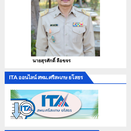
นายสุรศักดิ์ ลือขจร
ITA ออนไลน์ สพม.ศรีสะเกษ ยโสธร