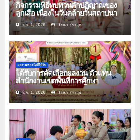
กิจกรรมพิธีทบทวนคำปฏิญาณของ
ลูกเสือ เนื่องในวันคล้ายวันสถาปนา
คณะลูกเสือแห่งชาติ ประจำปี 2569
ก.ค. 1, 2026
วัลลภ สุราวุธ
ผลงาน/รางวัลที่ได้รับ
ได้รับการคัดเลือกผลงาน ตัวแทน
สำนักงานเขตพื้นที่การศึกษา
มัธยมศึกษาศรีสะเกษ ยโสธร
ก.ค. 1, 2026
วัลลภ สุราวุธ