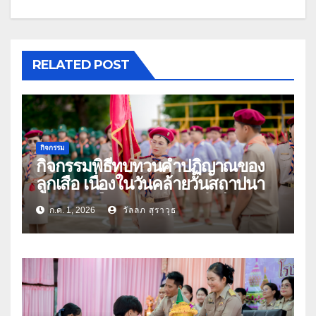
RELATED POST
กิจกรรม
กิจกรรมพิธีทบทวนคำปฏิญาณของ
ลูกเสือ เนื่องในวันคล้ายวันสถาปนา
คณะลูกเสือแห่งชาติ ประจำปี 2569
ก.ค. 1, 2026
วัลลภ สุราวุธ