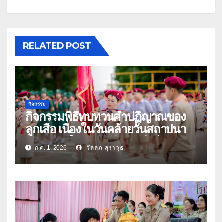
RELATED POST
กิจกรรม
กิจกรรมพิธีทบทวนคำปฏิญาณของ
ลูกเสือ เนื่องในวันคล้ายวันสถาปนา
คณะลูกเสือแห่งชาติ ประจำปี 2569
ก.ค. 1, 2026
วัลลภ สุราวุธ