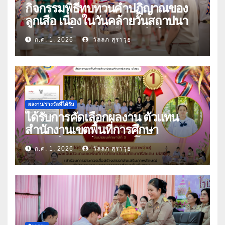
กิจกรรมพิธีทบทวนคำปฏิญาณของ
ลูกเสือ เนื่องในวันคล้ายวันสถาปนา
คณะลูกเสือแห่งชาติ ประจำปี 2569
ก.ค. 1, 2026
วัลลภ สุราวุธ
ผลงาน/รางวัลที่ได้รับ
ได้รับการคัดเลือกผลงาน ตัวแทน
สำนักงานเขตพื้นที่การศึกษา
มัธยมศึกษาศรีสะเกษ ยโสธร
ก.ค. 1, 2026
วัลลภ สุราวุธ