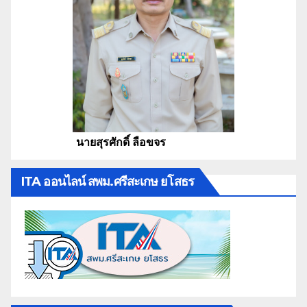
นายสุรศักดิ์ ลือขจร
ITA ออนไลน์ สพม.ศรีสะเกษ ยโสธร