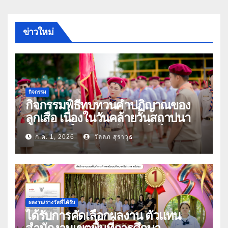
ข่าวใหม่
กิจกรรม
กิจกรรมพิธีทบทวนคำปฏิญาณของ
ลูกเสือ เนื่องในวันคล้ายวันสถาปนา
คณะลูกเสือแห่งชาติ ประจำปี 2569
ก.ค. 1, 2026
วัลลภ สุราวุธ
ผลงาน/รางวัลที่ได้รับ
ได้รับการคัดเลือกผลงาน ตัวแทน