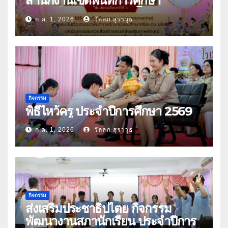
สำนักงานเขตพื้นที่การศึกษา
มัธยมศึกษาศรีสะเกษ ยโสธร
ก.ค. 1, 2026
วัลลภ สุราวุธ
กิจกรรม
พิธีไหว้ครู ประจำปีการศึกษา 2569
ก.ค. 1, 2026
วัลลภ สุราวุธ
กิจกรรม
ส่งเสริมประชาธิปไตย กิจกรรม
พัฒนางานสภานักเรียน ประจำปีการ