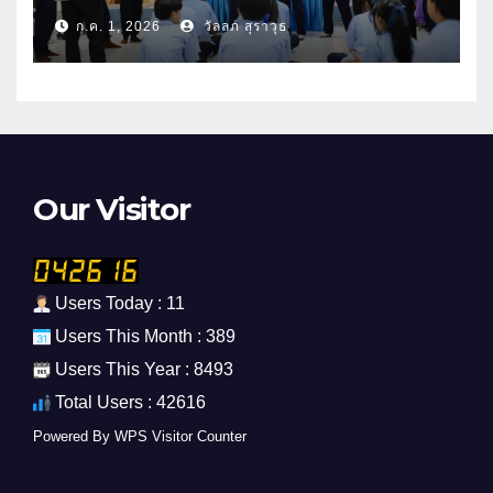
ศึกษา 2569
ก.ค. 1, 2026
วัลลภ สุราวุธ
Our Visitor
Users Today : 11
Users This Month : 389
Users This Year : 8493
Total Users : 42616
Powered By
WPS Visitor Counter