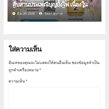
สืบสานประเพณีบุญบั้งไฟ เนื่องใน
โอกาสครบรอบ 32 ปี โรงเรียนลิ้นฟ้า
มี.ค. 20, 2026
วัลลภ สุราวุธ
พิทยาคม
ใส่ความเห็น
อีเมลของคุณจะไม่แสดงให้คนอื่นเห็น
ช่องข้อมูลจำเป็น
ถูกทำเครื่องหมาย
*
ความเห็น
*