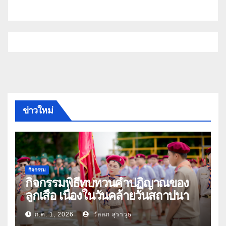
ข่าวใหม่
กิจกรรม
กิจกรรมพิธีทบทวนคำปฏิญาณของ
ลูกเสือ เนื่องในวันคล้ายวันสถาปนา
คณะลูกเสือแห่งชาติ ประจำปี 2569
ก.ค. 1, 2026
วัลลภ สุราวุธ