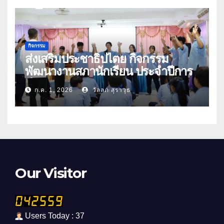
กิจกรรม
ส่งเสริมประชาธิปไตย กิจกรรม
พัฒนางานสภานักเรียน ประจำปีการ
ศึกษา 2569
ก.ค. 1, 2026
วัลลภ สุราวุธ
Our Visitor
Users Today : 37