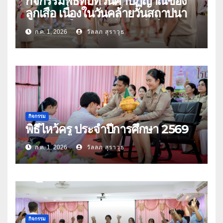
กิจกรรมพิธีทบทวนคำปฏิญาณของ
ลูกเสือ เนื่องในวันคล้ายวันสถาปนา
คณะลูกเสือแห่งชาติ ประจำปี 2569
ก.ค. 1, 2026
วัลลภ สุราวุธ
กิจกรรม
พิธีไหว้ครู ประจำปีการศึกษา 2569
ก.ค. 1, 2026
วัลลภ สุราวุธ
กิจกรรม