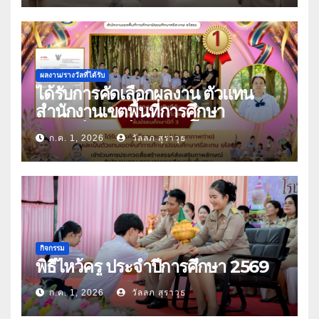
ผลงาน/รางวัลที่ได้รับ
ได้รับการคัดเลือกผลงาน ตัวแทน
สำนักงานเขตพื้นที่การศึกษา
มัธยมศึกษาศรีสะเกษ ยโสธร
ก.ค. 1, 2026
วัลลภ สุราวุธ
กิจกรรม
พิธีไหว้ครู ประจำปีการศึกษา 2569
ก.ค. 1, 2026
วัลลภ สุราวุธ