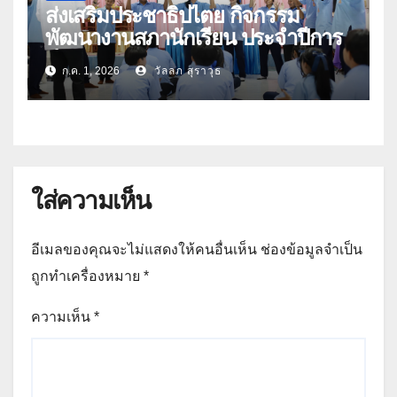
ส่งเสริมประชาธิปไตย กิจกรรม
พัฒนางานสภานักเรียน ประจำปีการ
ศึกษา 2569
ก.ค. 1, 2026
วัลลภ สุราวุธ
ใส่ความเห็น
อีเมลของคุณจะไม่แสดงให้คนอื่นเห็น
ช่องข้อมูลจำเป็น
ถูกทำเครื่องหมาย
*
ความเห็น
*