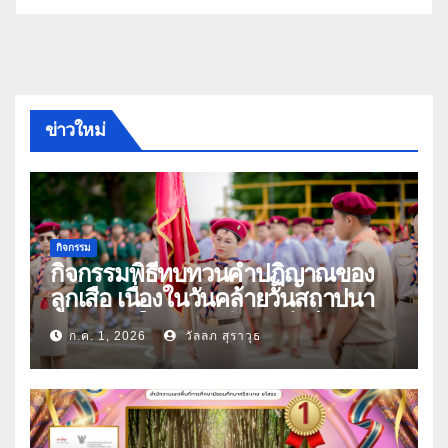
ข่าวใหม่
กิจกรรม
กิจกรรมพิธีทบทวนคำปฏิญาณของ
ลูกเสือ เนื่องในวันคล้ายวันสถาปนา
คณะลูกเสือแห่งชาติ ประจำปี 2569
ก.ค. 1, 2026
วัลลภ สุราวุธ