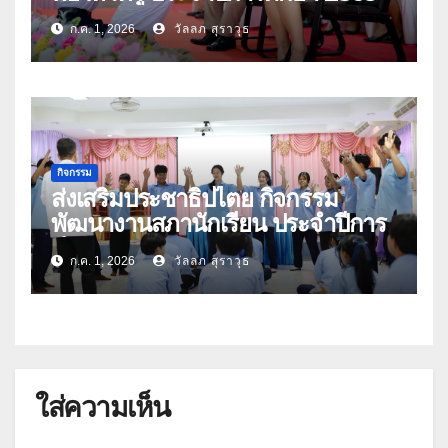
ก.ค. 1, 2026
วัลลภ สุราวุธ
กิจกรรม
ส่งเสริมประชาธิปไตย กิจกรรม
พัฒนางานสภานักเรียน ประจำปีการ
ศึกษา 2569
ก.ค. 1, 2026
วัลลภ สุราวุธ
ใส่ความเห็น