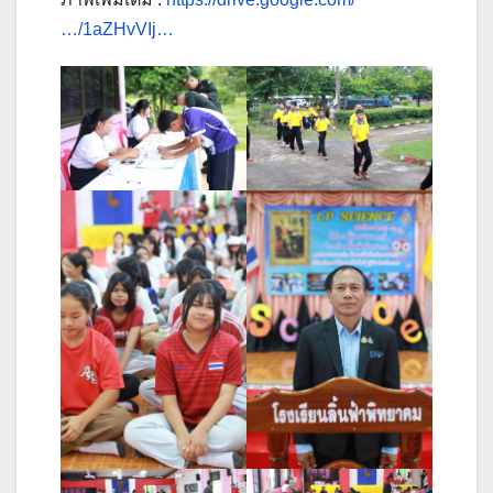
…/1aZHvVIj…