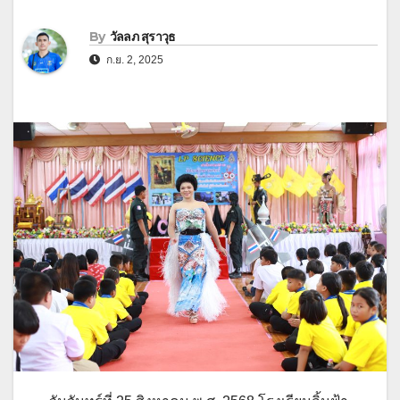
By
วัลลภ สุราวุธ
ก.ย. 2, 2025