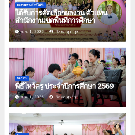
ผลงาน/รางวัลที่ได้รับ
ได้รับการคัดเลือกผลงาน ตัวแทน
สำนักงานเขตพื้นที่การศึกษา
มัธยมศึกษาศรีสะเกษ ยโสธร
ก.ค. 1, 2026
วัลลภ สุราวุธ
กิจกรรม
พิธีไหว้ครู ประจำปีการศึกษา 2569
ก.ค. 1, 2026
วัลลภ สุราวุธ