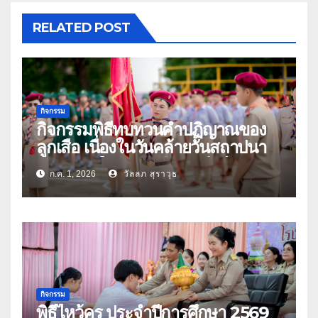
RELATED POST
กิจกรรม
กิจกรรมพิธีทบทวนคำปฏิญาณของ
ลูกเสือ เนื่องในวันคล้ายวันสถาปนา
คณะลูกเสือแห่งชาติ ประจำปี 2569
ก.ค. 1, 2026
วัลลภ สุราวุธ
กิจกรรม
พิธีไหว้ครู ประจำปีการศึกษา 2569