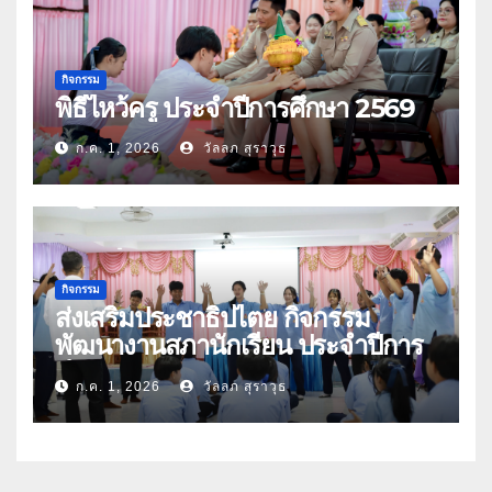
กิจกรรม
พิธีไหว้ครู ประจำปีการศึกษา 2569
ก.ค. 1, 2026
วัลลภ สุราวุธ
กิจกรรม
ส่งเสริมประชาธิปไตย กิจกรรม
พัฒนางานสภานักเรียน ประจำปีการ
ศึกษา 2569
ก.ค. 1, 2026
วัลลภ สุราวุธ