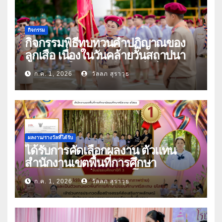
กิจกรรม
กิจกรรมพิธีทบทวนคำปฏิญาณของ
ลูกเสือ เนื่องในวันคล้ายวันสถาปนา
คณะลูกเสือแห่งชาติ ประจำปี 2569
ก.ค. 1, 2026
วัลลภ สุราวุธ
ผลงาน/รางวัลที่ได้รับ
ได้รับการคัดเลือกผลงาน ตัวแทน
สำนักงานเขตพื้นที่การศึกษา
มัธยมศึกษาศรีสะเกษ ยโสธร
ก.ค. 1, 2026
วัลลภ สุราวุธ