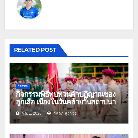
RELATED POST
กิจกรรม
กิจกรรมพิธีทบทวนคำปฏิญาณของ
ลูกเสือ เนื่องในวันคล้ายวันสถาปนา
คณะลูกเสือแห่งชาติ ประจำปี 2569
ก.ค. 1, 2026
วัลลภ สุราวุธ