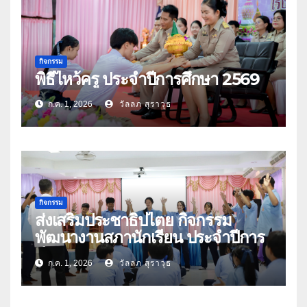
กิจกรรม
พิธีไหว้ครู ประจำปีการศึกษา 2569
ก.ค. 1, 2026
วัลลภ สุราวุธ
กิจกรรม
ส่งเสริมประชาธิปไตย กิจกรรม
พัฒนางานสภานักเรียน ประจำปีการ
ศึกษา 2569
ก.ค. 1, 2026
วัลลภ สุราวุธ