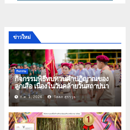
ข่าวใหม่
กิจกรรม
กิจกรรมพิธีทบทวนคำปฏิญาณของ
ลูกเสือ เนื่องในวันคล้ายวันสถาปนา
คณะลูกเสือแห่งชาติ ประจำปี 2569
ก.ค. 1, 2026
วัลลภ สุราวุธ