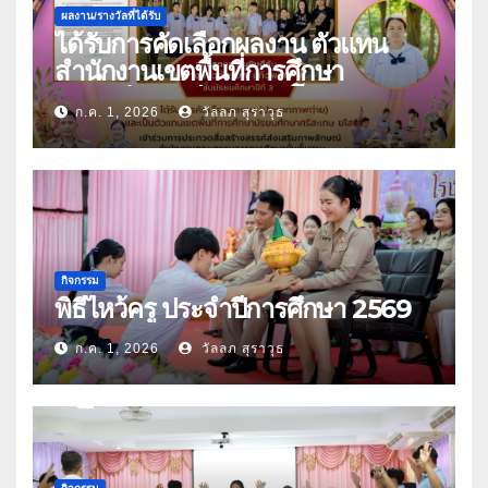
ผลงาน/รางวัลที่ได้รับ
ได้รับการคัดเลือกผลงาน ตัวแทน
สำนักงานเขตพื้นที่การศึกษา
มัธยมศึกษาศรีสะเกษ ยโสธร
ก.ค. 1, 2026
วัลลภ สุราวุธ
กิจกรรม
พิธีไหว้ครู ประจำปีการศึกษา 2569
ก.ค. 1, 2026
วัลลภ สุราวุธ