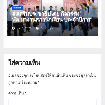
กิจกรรม
ส่งเสริมประชาธิปไตย กิจกรรม
พัฒนางานสภานักเรียน ประจำปีการ
ศึกษา 2569
ก.ค. 1, 2026
วัลลภ สุราวุธ
ใส่ความเห็น
อีเมลของคุณจะไม่แสดงให้คนอื่นเห็น
ช่องข้อมูลจำเป็น
ถูกทำเครื่องหมาย
*
ความเห็น
*