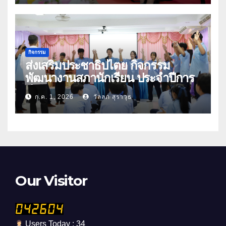
กิจกรรม
ส่งเสริมประชาธิปไตย กิจกรรม
พัฒนางานสภานักเรียน ประจำปีการ
ศึกษา 2569
ก.ค. 1, 2026
วัลลภ สุราวุธ
Our Visitor
Users Today : 34