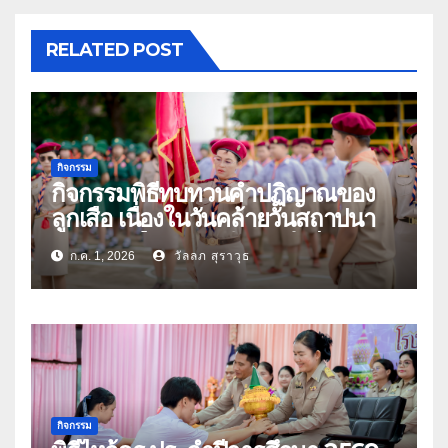
RELATED POST
กิจกรรม
กิจกรรมพิธีทบทวนคำปฏิญาณของ
ลูกเสือ เนื่องในวันคล้ายวันสถาปนา
คณะลูกเสือแห่งชาติ ประจำปี 2569
ก.ค. 1, 2026
วัลลภ สุราวุธ
กิจกรรม