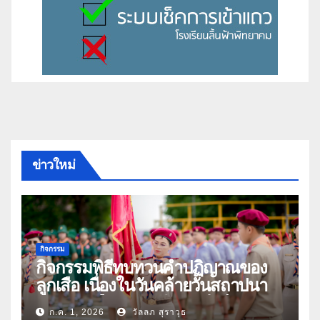
ข่าวใหม่
กิจกรรม
กิจกรรมพิธีทบทวนคำปฏิญาณของ
ลูกเสือ เนื่องในวันคล้ายวันสถาปนา
คณะลูกเสือแห่งชาติ ประจำปี 2569
ก.ค. 1, 2026
วัลลภ สุราวุธ