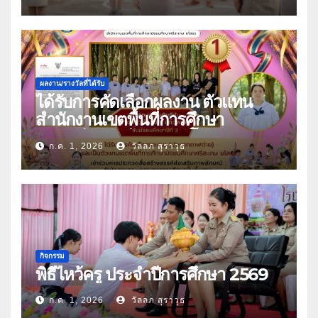
ผลงาน/รางวัลที่ได้รับ
ได้รับการคัดเลือกผลงาน ตัวแทน
สำนักงานเขตพื้นที่การศึกษา
มัธยมศึกษาศรีสะเกษ ยโสธร
ก.ค. 1, 2026
วัลลภ สุราวุธ
กิจกรรม
พิธีไหว้ครู ประจำปีการศึกษา 2569
ก.ค. 1, 2026
วัลลภ สุราวุธ