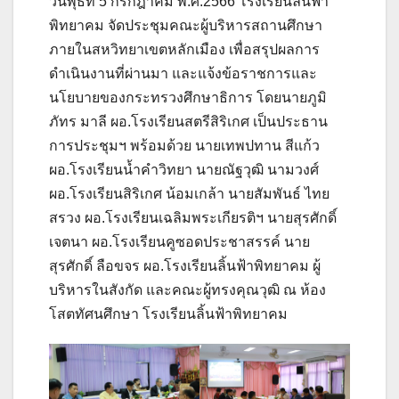
วันพุธที่ 5 กรกฎาคม พ.ศ.2566 โรงเรียนลิ้นฟ้า
พิทยาคม จัดประชุมคณะผู้บริหารสถานศึกษา
ภายในสหวิทยาเขตหลักเมือง เพื่อสรุปผลการ
ดำเนินงานที่ผ่านมา และแจ้งข้อราชการและ
นโยบายของกระทรวงศึกษาธิการ โดยนายภูมิ
ภัทร มาลี ผอ.โรงเรียนสตรีสิริเกศ เป็นประธาน
การประชุมฯ พร้อมด้วย นายเทพปทาน สีแก้ว
ผอ.โรงเรียนน้ำคำวิทยา นายณัฐวุฒิ นามวงศ์
ผอ.โรงเรียนสิริเกศ น้อมเกล้า นายสัมพันธ์ ไทย
สรวง ผอ.โรงเรียนเฉลิมพระเกียรติฯ นายสุรศักดิ์
เจตนา ผอ.โรงเรียนคูซอดประชาสรรค์ นาย
สุรศักดิ์ ลือขจร ผอ.โรงเรียนลิ้นฟ้าพิทยาคม ผู้
บริหารในสังกัด และคณะผู้ทรงคุณวุฒิ ณ ห้อง
โสตทัศนศึกษา โรงเรียนลิ้นฟ้าพิทยาคม