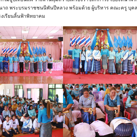
นีนาถ พระบรมราชชนนีพันปีหลวง พร้อมด้วย ผู้บริหาร คณะครู บุค
งเรียนลิ้นฟ้าพิทยาคม