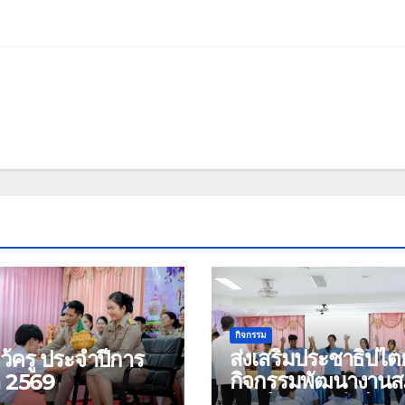
กิจกรรม
ส่งเสริมประชาธิปไต
หว้ครู ประจำปีการ
กิจกรรมพัฒนางาน
า 2569
นักเรียน ประจำปีกา