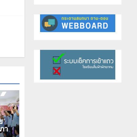
ย
สภา
ร