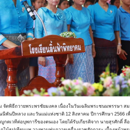
ยาคม จัดพิธีถวายพระพรชัยมงคล เนื่องในวันเฉลิมพระชนมพรรษา สม
นีพันปีหลวง และวันแม่แห่งชาติ 12 สิงหาคม ปีการศึกษา 2566 เพื
เวทีต่อบุพการีของตนเอง โดยได้รับเกียรติจาก นายสุรศักดิ์ ลื
อกไม้ธูปเทียนแพ วางพานพุ่มถวายเครื่องราชสักการะ เบื้องหน้าพ