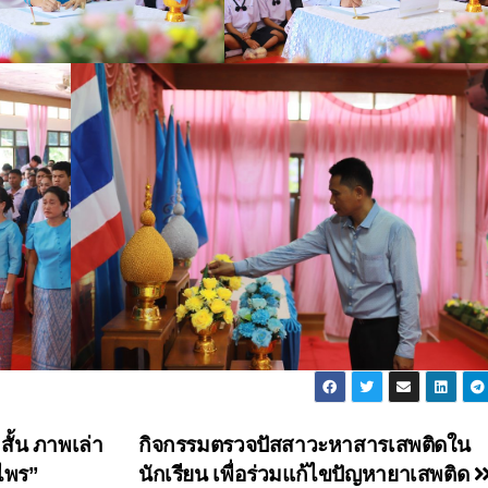
สั้น ภาพเล่า
กิจกรรมตรวจปัสสาวะหาสารเสพติดใน
นไพร”
นักเรียน เพื่อร่วมแก้ไขปัญหายาเสพติด