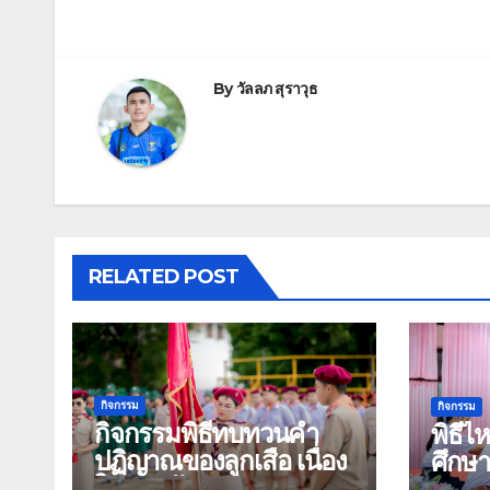
By
วัลลภ สุราวุธ
RELATED POST
กิจกรรม
กิจกรรม
กิจกรรมพิธีทบทวนคำ
พิธีไ
ปฏิญาณของลูกเสือ เนื่อง
ศึกษ
ในวันคล้ายวันสถาปนา