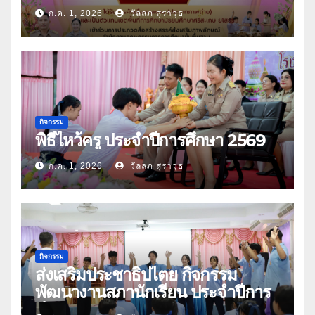
มัธยมศึกษาศรีสะเกษ ยโสธร
ก.ค. 1, 2026
วัลลภ สุราวุธ
กิจกรรม
พิธีไหว้ครู ประจำปีการศึกษา 2569
ก.ค. 1, 2026
วัลลภ สุราวุธ
กิจกรรม
ส่งเสริมประชาธิปไตย กิจกรรม
พัฒนางานสภานักเรียน ประจำปีการ
ศึกษา 2569