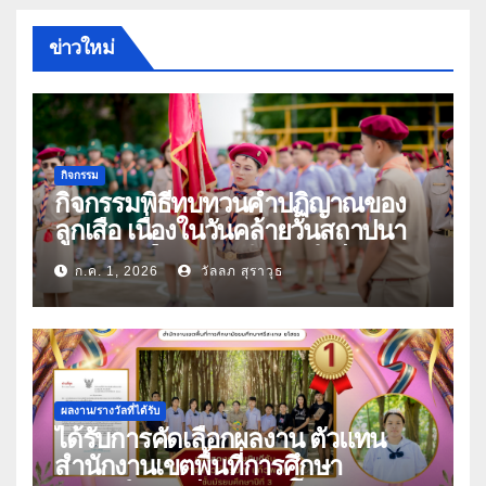
ข่าวใหม่
กิจกรรม
กิจกรรมพิธีทบทวนคำปฏิญาณของ
ลูกเสือ เนื่องในวันคล้ายวันสถาปนา
คณะลูกเสือแห่งชาติ ประจำปี 2569
ก.ค. 1, 2026
วัลลภ สุราวุธ
ผลงาน/รางวัลที่ได้รับ
ได้รับการคัดเลือกผลงาน ตัวแทน
สำนักงานเขตพื้นที่การศึกษา