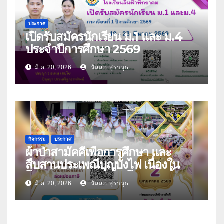
ประกาศ
เปิดรับสมัครนักเรียน ม.1 และ ม.4
ประจำปีการศึกษา 2569
มี.ค. 20, 2026
วัลลภ สุราวุธ
กิจกรรม
ประกาศ
ผ้าป่าสามัคคีเพื่อการศึกษา และ
สืบสานประเพณีบุญบั้งไฟ เนื่องใน
โอกาสครบรอบ 32 ปี โรงเรียนลิ้นฟ้า
มี.ค. 20, 2026
วัลลภ สุราวุธ
พิทยาคม