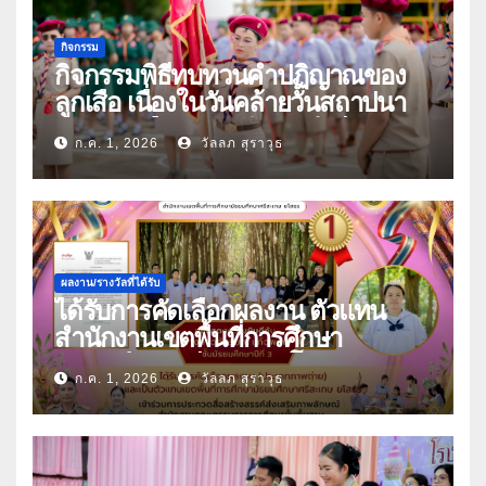
กิจกรรม
กิจกรรมพิธีทบทวนคำปฏิญาณของ
ลูกเสือ เนื่องในวันคล้ายวันสถาปนา
คณะลูกเสือแห่งชาติ ประจำปี 2569
ก.ค. 1, 2026
วัลลภ สุราวุธ
ผลงาน/รางวัลที่ได้รับ
ได้รับการคัดเลือกผลงาน ตัวแทน
สำนักงานเขตพื้นที่การศึกษา
มัธยมศึกษาศรีสะเกษ ยโสธร
ก.ค. 1, 2026
วัลลภ สุราวุธ