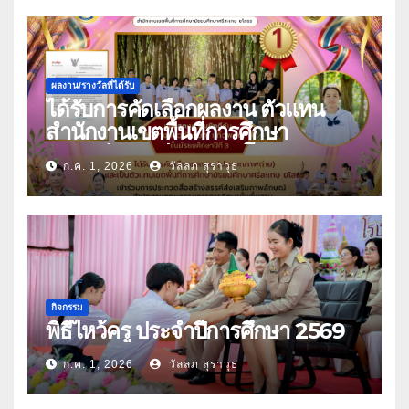
ผลงาน/รางวัลที่ได้รับ
ได้รับการคัดเลือกผลงาน ตัวแทน
สำนักงานเขตพื้นที่การศึกษา
มัธยมศึกษาศรีสะเกษ ยโสธร
ก.ค. 1, 2026
วัลลภ สุราวุธ
กิจกรรม
พิธีไหว้ครู ประจำปีการศึกษา 2569
ก.ค. 1, 2026
วัลลภ สุราวุธ