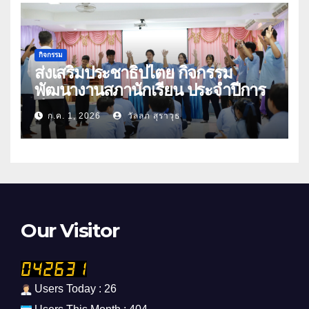
กิจกรรม
ส่งเสริมประชาธิปไตย กิจกรรม
พัฒนางานสภานักเรียน ประจำปีการ
ศึกษา 2569
ก.ค. 1, 2026
วัลลภ สุราวุธ
Our Visitor
Users Today : 26