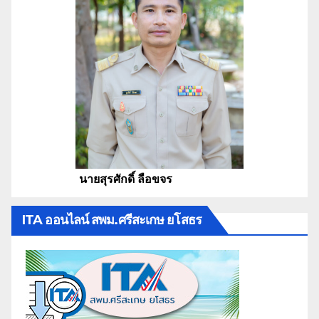
นายสุรศักดิ์ ลือขจร
ITA ออนไลน์ สพม.ศรีสะเกษ ยโสธร