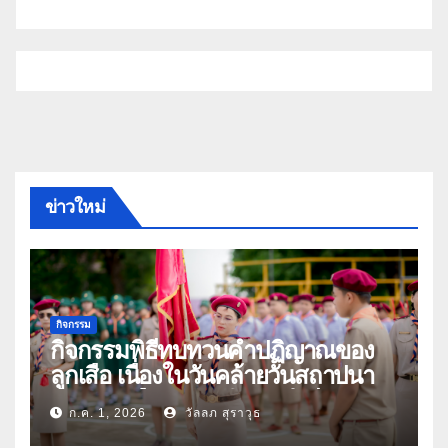
ข่าวใหม่
กิจกรรม
กิจกรรมพิธีทบทวนคำปฏิญาณของ
ลูกเสือ เนื่องในวันคล้ายวันสถาปนา
คณะลูกเสือแห่งชาติ ประจำปี 2569
ก.ค. 1, 2026
วัลลภ สุราวุธ