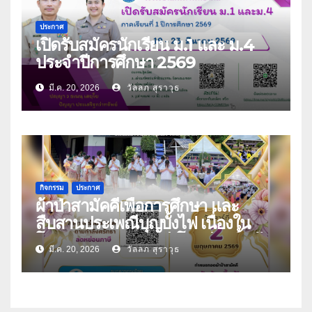
ประกาศ
เปิดรับสมัครนักเรียน ม.1 และ ม.4
ประจำปีการศึกษา 2569
มี.ค. 20, 2026
วัลลภ สุราวุธ
กิจกรรม
ประกาศ
ผ้าป่าสามัคคีเพื่อการศึกษา และ
สืบสานประเพณีบุญบั้งไฟ เนื่องใน
โอกาสครบรอบ 32 ปี โรงเรียนลิ้นฟ้า
มี.ค. 20, 2026
วัลลภ สุราวุธ
พิทยาคม