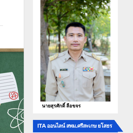
นายสุรศักดิ์ ลือขจร
ITA ออนไลน์ สพม.ศรีสะเกษ ยโสธร