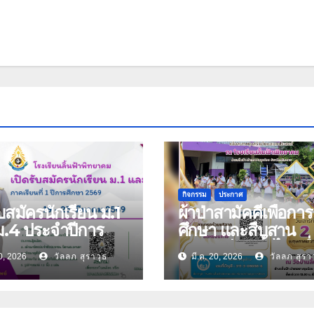
กิจกรรม
ประกาศ
ับสมัครนักเรียน ม.1
ผ้าป่าสามัคคีเพื่อการ
ม.4 ประจำปีการ
ศึกษา และสืบสาน
า 2569
ประเพณีบุญบั้งไฟ เนื
0, 2026
วัลลภ สุราวุธ
มี.ค. 20, 2026
วัลลภ สุรา
ในโอกาสครบรอบ 32
โรงเรียนลิ้นฟ้าพิทย