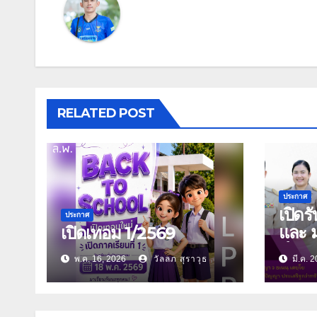
RELATED POST
ประกาศ
เปิดร
ประกาศ
และ 
เปิดเทอม 1/2569
ศึกษ
พ.ค. 16, 2026
วัลลภ สุราวุธ
มี.ค. 2