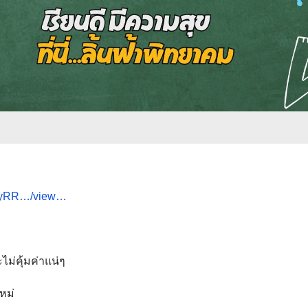
pHyRR…/view…
ม่คุ้มค่าแน่ๆ
หม่