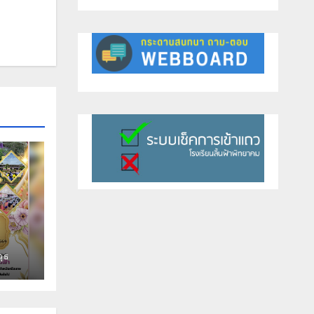
่อง
วุธ
 ปี
าคม