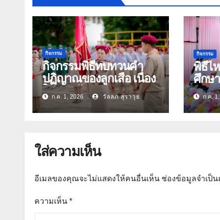
กิจกรรม
กิจกรรม
กิจกรรมพิธีทบทวนคำ
พิธีไ
ปฏิญาณของลูกเสือ เนื่อง
ศึกษ
ในวันคล้ายวันสถาปนา
ก.ค. 1, 2026
วัลลภ สุราวุธ
ก.ค. 1
คณะลูกเสือแห่งชาติ
ประจำปี 2569
ใส่ความเห็น
อีเมลของคุณจะไม่แสดงให้คนอื่นเห็น
ช่องข้อมูลจำเป็
ความเห็น
*