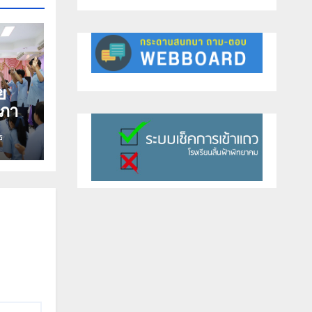
ย
สภา
ร
ธ