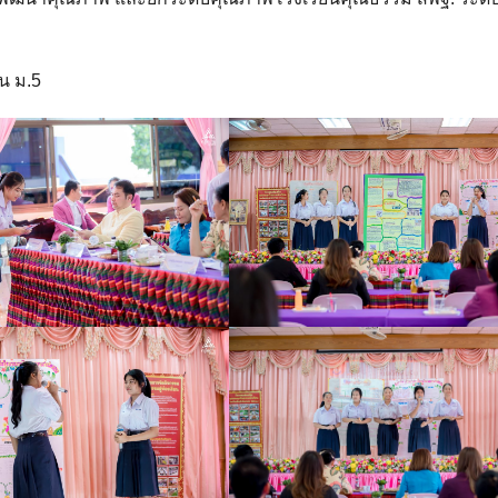
น ม.5