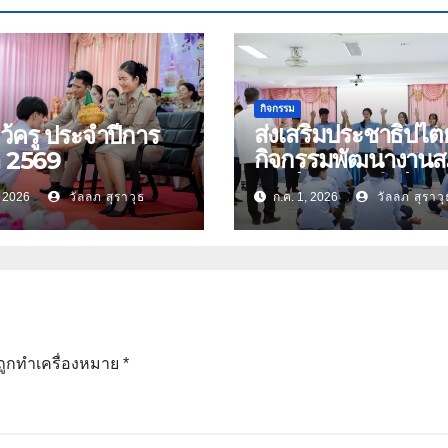
กิจกรรม
ส่งเสริมประชาธิปไต
หว้ครู ประจำปีการ
กิจกรรมพัฒนางาน
า 2569
นักเรียน ประจำปีกา
, 2026
วัลลภ สุราวุธ
ก.ค. 1, 2026
วัลลภ สุราวุ
ศึกษา 2569
นถูกทำเครื่องหมาย
*