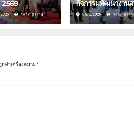
กิจกรรมพัฒนางาน
า 2569
นักเรียน ประจำปีกา
, 2026
วัลลภ สุราวุธ
ก.ค. 1, 2026
วัลลภ สุราวุ
ศึกษา 2569
นถูกทำเครื่องหมาย
*