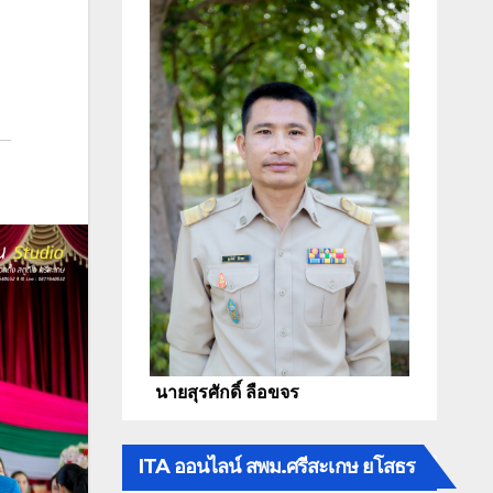
นายสุรศักดิ์ ลือขจร
ITA ออนไลน์ สพม.ศรีสะเกษ ยโสธร