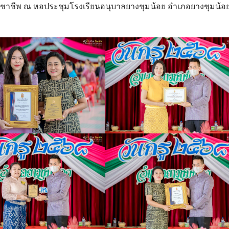
บวิชาชีพ ณ หอประชุมโรงเรียนอนุบาลยางชุมน้อย อำเภอยางชุมน้อ