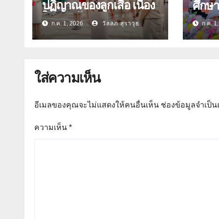
ปฏิญาณของลูกเสือ เนื่อง
ศึกษ
ในวันคล้ายวันสถาปนา
ก.ค. 1, 2026
วัลลภ สุราวุธ
ก.ค. 1
คณะลูกเสือแห่งชาติ
ประจำปี 2569
ใส่ความเห็น
อีเมลของคุณจะไม่แสดงให้คนอื่นเห็น
ช่องข้อมูลจำเป็
ความเห็น
*