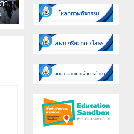
สภา
ร
ธ