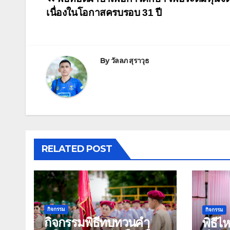
เนื่องในโอกาสครบรอบ 31 ปี
By
วัลลภ สุราวุธ
RELATED POST
กิจกรรม
กิจกรรม
กิจกรรมพิธีทบทวนคำ
พิธีไ