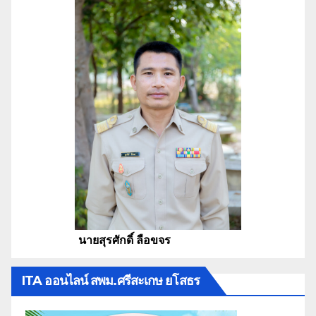
นายสุรศักดิ์ ลือขจร
ITA ออนไลน์ สพม.ศรีสะเกษ ยโสธร