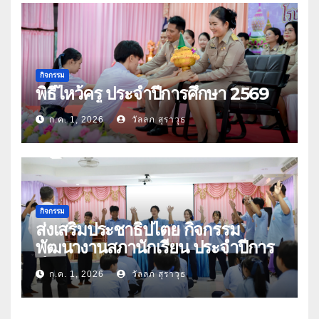
กิจกรรม
พิธีไหว้ครู ประจำปีการศึกษา 2569
ก.ค. 1, 2026
วัลลภ สุราวุธ
กิจกรรม
ส่งเสริมประชาธิปไตย กิจกรรม
พัฒนางานสภานักเรียน ประจำปีการ
ศึกษา 2569
ก.ค. 1, 2026
วัลลภ สุราวุธ