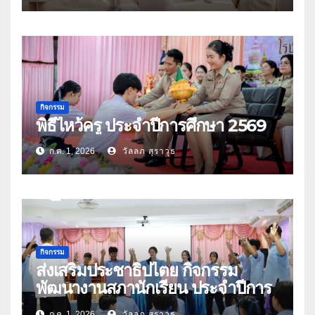
กิจกรรม
พิธีไหว้ครู ประจำปีการศึกษา 2569
ก.ค. 1, 2026
วัลลภ สุราวุธ
กิจกรรม
ส่งเสริมประชาธิปไตย กิจกรรม
พัฒนางานสภานักเรียน ประจำปีการ
ศึกษา 2569
ก.ค. 1, 2026
วัลลภ สุราวุธ