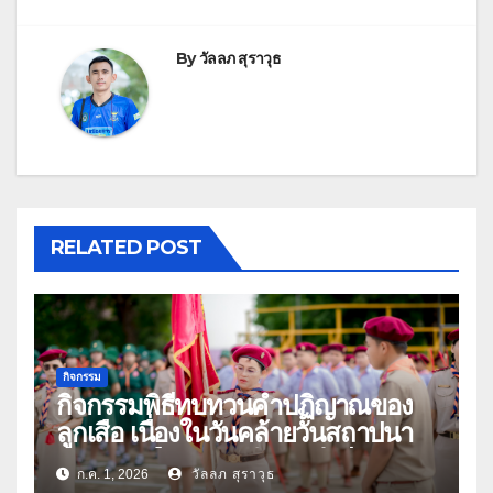
By
วัลลภ สุราวุธ
RELATED POST
กิจกรรม
กิจกรรมพิธีทบทวนคำปฏิญาณของ
ลูกเสือ เนื่องในวันคล้ายวันสถาปนา
คณะลูกเสือแห่งชาติ ประจำปี 2569
ก.ค. 1, 2026
วัลลภ สุราวุธ