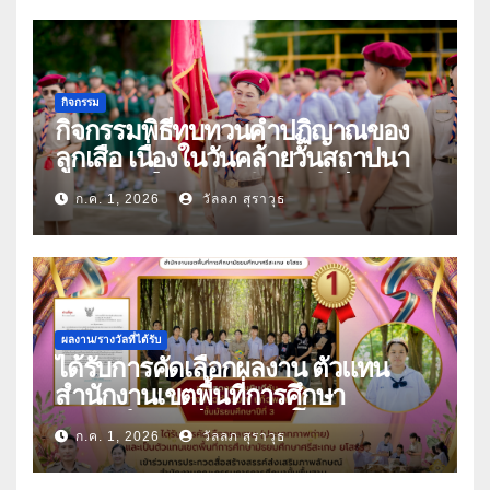
กิจกรรม
กิจกรรมพิธีทบทวนคำปฏิญาณของ
ลูกเสือ เนื่องในวันคล้ายวันสถาปนา
คณะลูกเสือแห่งชาติ ประจำปี 2569
ก.ค. 1, 2026
วัลลภ สุราวุธ
ผลงาน/รางวัลที่ได้รับ
ได้รับการคัดเลือกผลงาน ตัวแทน
สำนักงานเขตพื้นที่การศึกษา
มัธยมศึกษาศรีสะเกษ ยโสธร
ก.ค. 1, 2026
วัลลภ สุราวุธ