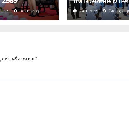
กิจกรรมพัฒนางาน
า 2569
นักเรียน ประจำปีกา
, 2026
วัลลภ สุราวุธ
ก.ค. 1, 2026
วัลลภ สุราวุ
ศึกษา 2569
นถูกทำเครื่องหมาย
*