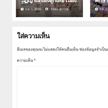
ปฏิญาณของลูกเสือ เนื่อง
ศึกษ
ในวันคล้ายวันสถาปนา
ก.ค. 1, 2026
วัลลภ สุราวุธ
ก.ค. 1
คณะลูกเสือแห่งชาติ
ประจำปี 2569
ใส่ความเห็น
อีเมลของคุณจะไม่แสดงให้คนอื่นเห็น
ช่องข้อมูลจำเป็
ความเห็น
*