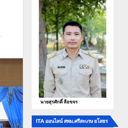
นายสุรศักดิ์ ลือขจร
ITA ออนไลน์ สพม.ศรีสะเกษ ยโสธร