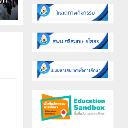
สภา
ร
ธ