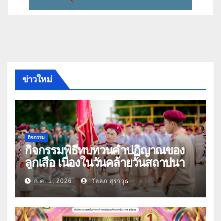
ข่าวใหม่
กิจกรรม
กิจกรรมพิธีทบทวนคำปฏิญาณของ
ลูกเสือ เนื่องในวันคล้ายวันสถาปนา
คณะลูกเสือแห่งชาติ ประจำปี 2569
ก.ค. 1, 2026
วัลลภ สุราวุธ