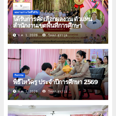
ผลงาน/รางวัลที่ได้รับ
ได้รับการคัดเลือกผลงาน ตัวแทน
สำนักงานเขตพื้นที่การศึกษา
มัธยมศึกษาศรีสะเกษ ยโสธร
ก.ค. 1, 2026
วัลลภ สุราวุธ
กิจกรรม
พิธีไหว้ครู ประจำปีการศึกษา 2569
ก.ค. 1, 2026
วัลลภ สุราวุธ