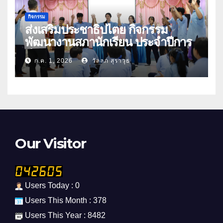
กิจกรรม
ส่งเสริมประชาธิปไตย กิจกรรม
พัฒนางานสภานักเรียน ประจำปีการ
ศึกษา 2569
ก.ค. 1, 2026
วัลลภ สุราวุธ
Our Visitor
Users Today : 0
Users This Month : 378
Users This Year : 8482